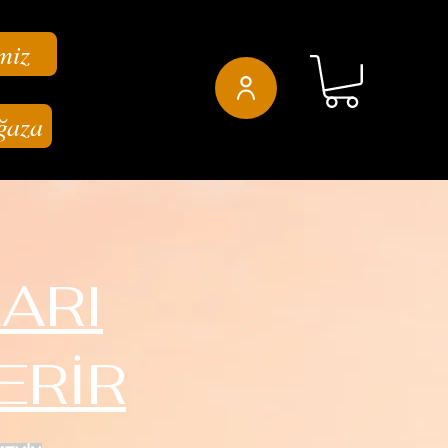
miz
ğaza
ARI
ERİR