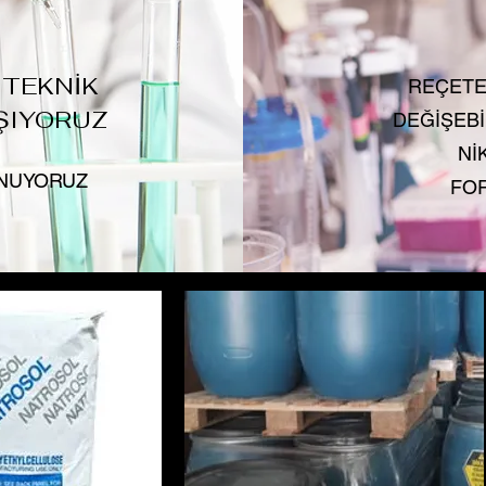
 TEKNİK
REÇETE
ŞIYORUZ
DEĞİŞEBİ
Nİ
UNUYORUZ
FOR