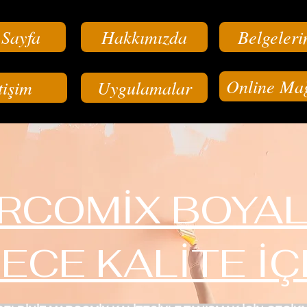
 Sayfa
Hakkımızda
Belgeleri
Online Ma
tişim
Uygulamalar
RCOMİX BOYAL
ECE KALİTE İÇ