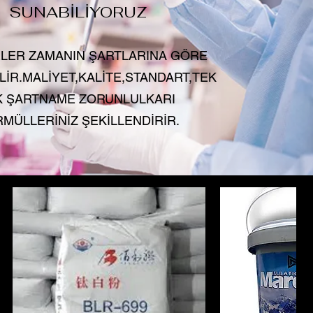
SUNABİLİYORUZ
LER ZAMANIN ŞARTLARINA GÖRE
LİR.MALİYET,KALİTE,STANDART,TEK
K ŞARTNAME ZORUNLULKARI
MÜLLERİNİZ ŞEKİLLENDİRİR.