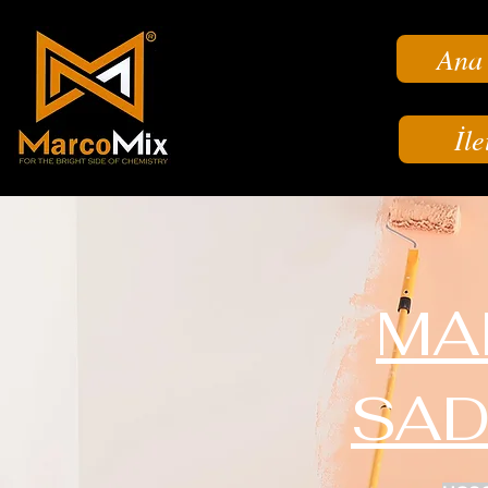
Ana
İle
MA
SAD