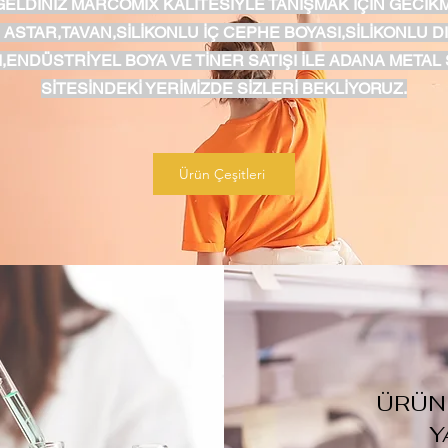
ELDİNİZ MARCOMİX KALİTESİYLE TANIŞMAK İÇİN GECİK
 ASTAR,TAVAN,SİLİKONLU İÇ CEPHE BOYASI,SİLİKONLU D
,ENDÜSTRİYEL BOYA VE TİNER SATIŞI İLE ADANA METAL
SİTESİNDEKİ YERİMİZDE SİZLERİ BEKLİYORUZ.
Ürün Çeşitleri
ÜRÜN
Y