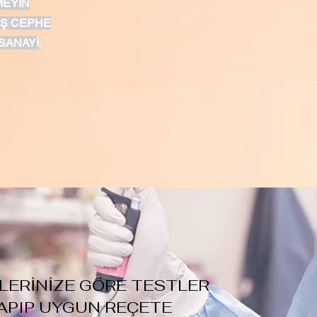
MEYİN
IŞ CEPHE
 SANAYİ
LERİNİZE GÖRE TESTLER
APIP UYGUN REÇETE