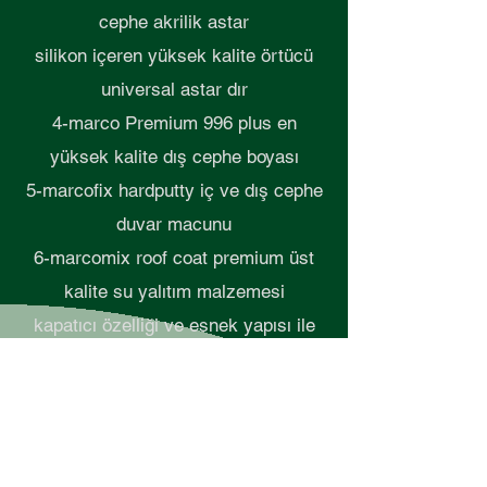
cephe akrilik astar
silikon içeren yüksek kalite örtücü
universal astar dır
4-marco Premium 996 plus en
yüksek kalite dış cephe boyası
5-marcofix hardputty iç ve dış cephe
duvar macunu
6-marcomix roof coat premium üst
kalite su yalıtım malzemesi
kapatıcı özelliği ve esnek yapısı ile
sadece su izolasyonu sağlamaz aynı
zamanda yüksek kalite bir dış cephe
boyasıdır.
7-marcomix roof coat ekomik su