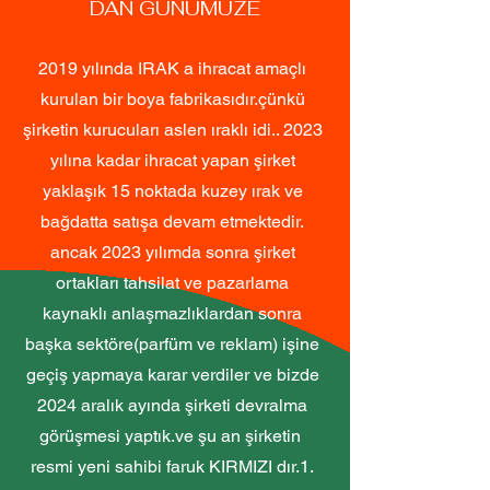
DAN GÜNÜMÜZE
2019 yılında IRAK a ihracat amaçlı
kurulan bir boya fabrikasıdır.çünkü
şirketin kurucuları aslen ıraklı idi.. 2023
yılına kadar ihracat yapan şirket
yaklaşık 15 noktada kuzey ırak ve
bağdatta satışa devam etmektedir.
ancak 2023 yılımda sonra şirket
ortakları tahsilat ve pazarlama
kaynaklı anlaşmazlıklardan sonra
başka sektöre(parfüm ve reklam) işine
geçiş yapmaya karar verdiler ve bizde
2024 aralık ayında şirketi devralma
görüşmesi yaptık.ve şu an şirketin
resmi yeni sahibi faruk KIRMIZI dır.1.