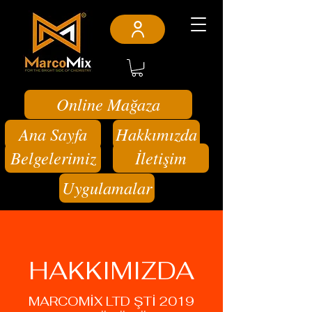
Online Mağaza
Ana Sayfa
Hakkımızda
Belgelerimiz
İletişim
Uygulamalar
HAKKIMIZDA
MARCOMİX LTD ŞTİ 2019