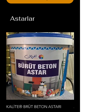
Astarlar
KALİTE® BRÜT BETON ASTARI
AL RAYAN® Su Bazlı Si