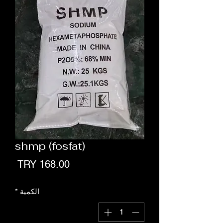
shmp (fosfat)
السع
الكمية
*