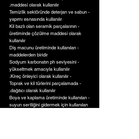
maddesi olarak kullanılır.
- Temizlik sektöründe deterjan ve sabun
yapımı esnasında kullanılır
- Kil bazlı olan seramik parçalarının
üretiminde çözülme maddesi olarak
kullanılır
- Diş macunu üretiminde kullanılan
maddelerden biridir
- Sodyum karbonatın ph seviyesini
yükseltmek amacıyla kullanılır
- Kireç önleyici olarak kullanılır.
- Toprak ve kil türlerini parçalamada
dağıtıcı olarak kullanılır.
- Boya ve kaplama üretiminde kullanılan
suyun sertliğini gidermek için kullanılan
sodyum hegzametafosfattır
- Suyun sertliğini alır. Suyu
yumuşatarak ortamdaki tozların daha
iyi ıslanmasını sağlar.