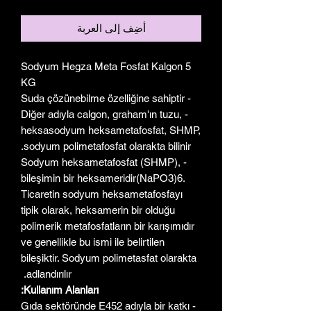
أضِف إلى العربة
Sodyum Hegza Meta Fosfat Kalgon 5
KG
- Suda çözünebilme özelliğine sahiptir
- Diğer adıyla calgon, graham'ın tuzu,
heksasodyum heksametafosfat, SHMP,
sodyum polimetafosfat olarakta bilinir.
- Sodyum heksametafosfat (SHMP),
bileşimin bir heksameridir(NaPO3)6.
Ticaretin sodyum heksametafosfayı
tipik olarak, heksamerin bir olduğu
polimerik metafosfatların bir karışımıdır
ve genellikle bu ismi ile belirtilen
bileşiktir. Sodyum polimetasfat olarakta
adlandırılır.
Kullanım Alanları:
- Gıda sektöründe E452 adıyla bir katkı